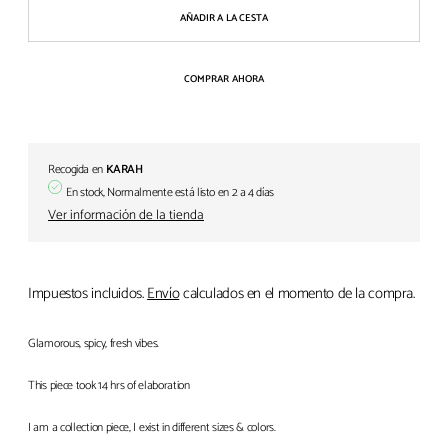
AÑADIR A LA CESTA
COMPRAR AHORA
Recogida en
KARAH
En stock, Normalmente está listo en 2 a 4 días
Ver información de la tienda
Impuestos incluidos.
Envío
calculados en el momento de la compra.
Glamorous, spicy, fresh vibes.
This piece took 14 hrs of elaboration
I am a collection piece, I exist in different sizes & colors.