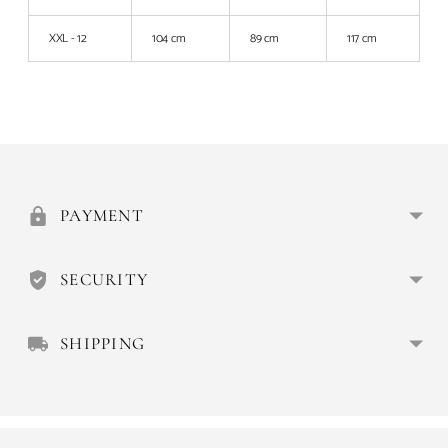
XXL - 12
104 cm
89 cm
117 cm
Añadir
el
producto
a
PAYMENT
la
cesta
SECURITY
SHIPPING