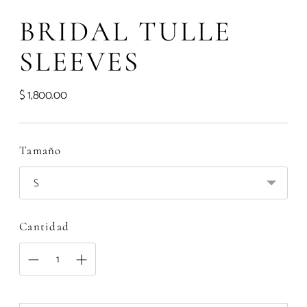
BRIDAL TULLE
SLEEVES
$ 1,800.00
Precio
normal
Tamaño
Cantidad