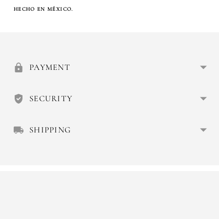
HECHO EN MÉXICO.
Añadir
el
producto
a
PAYMENT
la
cesta
SECURITY
SHIPPING