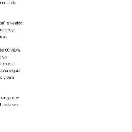
e contando
r" el vestido
ue no, ya
icas.
del COVID`19
e yo
errey, la
estaba segura
o y para
 tenga, que
l costo sea