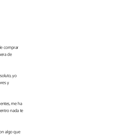
 de comprar
uera de
soluto, yo
res y
ientes, me ha
entro nada te
on algo que