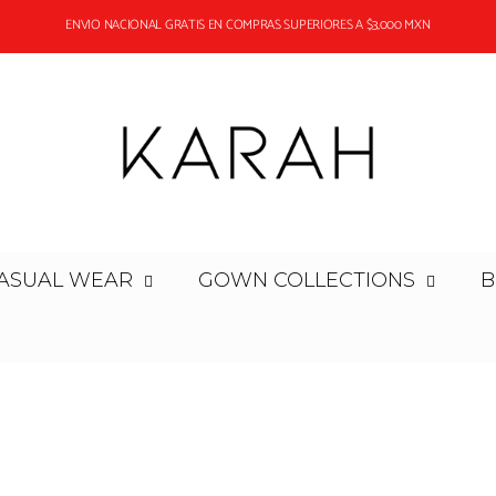
LOS PEDIDOS EN "PRE ORDER" LLEVAN UN TIEMPO DE ENTREGA SUPERIOR A 2 SEMANAS
ENVIO NACIONAL GRATIS EN COMPRAS SUPERIORES A $3,000 MXN
ASUAL WEAR
GOWN COLLECTIONS
B