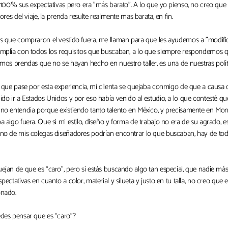
l 100% sus expectativas pero era "más barato". A lo que yo pienso, no creo qu
tores del viaje, la prenda resulte realmente mas barata, en fin.
s que compraron el vestido fuera, me llaman para que les ayudemos a "modifica
mplía con todos los requisitos que buscaban, a lo que siempre respondemos q
mos prendas que no se hayan hecho en nuestro taller, es una de nuestras polít
 que pase por esta experiencia, mi clienta se quejaba conmigo de que a causa 
do ir a Estados Unidos y por eso había venido al estudio, a lo que contesté qu
o entendía porque existiendo tanto talento en México, y precisamente en Mont
 algo fuera. Que si mi estilo, diseño y forma de trabajo no era de su agrado, 
no de mis colegas diseñadores podrían encontrar lo que buscaban, hay de tod
jan de que es “caro”, pero si estás buscando algo tan especial, que nadie más
pectativas en cuanto a color, material y silueta y justo en tu talla, no creo que e
nado.
des pensar que es “caro”?