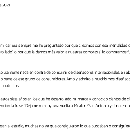
e 2021
e mi carrera siempre me he preguntado por qué crecimos con esa mentalidad
otro lado" o por qué le damos más valor a nuestras compras si lo compramos f
olutamente nada en contra de consumir de diseñadores internacionales, en ab
o parte de ese grupo de consumidores. Amo y admiro a muchísimos diseñado
 productos.
estos siete años en los que he desarrollado mi marca y conocido cientos de cl
tención la frase "Déjame me doy una vuelta a Mcallen/San Antonio y si no encu
san al estudio, muchas no, ya que consiguieron lo que buscaban o consiguier