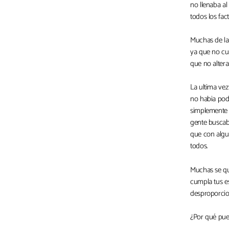
no llenaba a
todos los fac
Muchas de la
ya que no cu
que no altera
La ultima vez
no habia podi
simplemente n
gente buscaba
que con algu
todos.
Muchas se que
cumpla tus es
desproporcio
¿Por qué pue