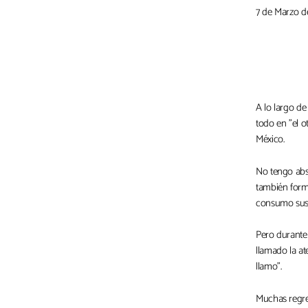
7 de Marzo d
A lo largo d
todo en "el 
México.
No tengo abs
también form
consumo sus
Pero durante 
llamado la a
llamo".
Muchas regre